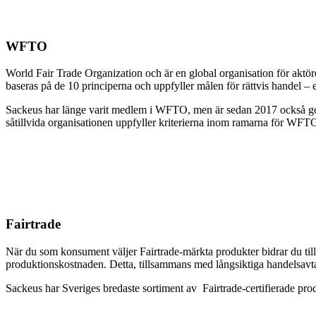
WFTO
World Fair Trade Organization och är en global organisation för aktö
baseras på de 10 principerna och uppfyller målen för rättvis handel 
Sackeus har länge varit medlem i WFTO, men är sedan 2017 också god
såtillvida organisationen uppfyller kriterierna inom ramarna för WFTO
Fairtrade
När du som konsument väljer Fairtrade-märkta produkter bidrar du till 
produktionskostnaden. Detta, tillsammans med långsiktiga handelsavtal,
Sackeus har Sveriges bredaste sortiment av Fairtrade-certifierade pro