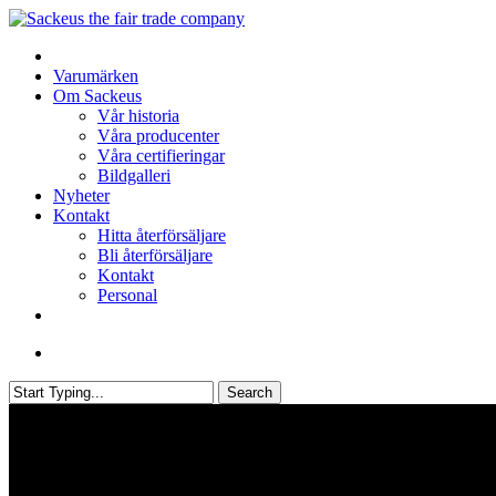
Skip
to
search
Menu
Webbshop
main
Varumärken
content
Om Sackeus
Vår historia
Våra producenter
Våra certifieringar
Bildgalleri
Nyheter
Kontakt
Hitta återförsäljare
Bli återförsäljare
Kontakt
Personal
facebook
linkedin
search
Search
Close
Search
Våra certifieringar