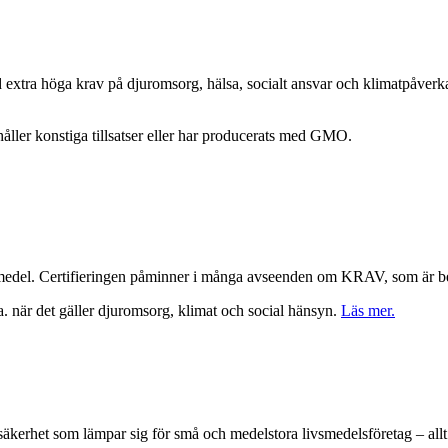
tra höga krav på djuromsorg, hälsa, socialt ansvar och klimatpåverkan. 
ehåller konstiga tillsatser eller har producerats med GMO.
vsmedel. Certifieringen påminner i många avseenden om KRAV, som är b
. när det gäller djuromsorg, klimat och social hänsyn.
Läs mer.
äkerhet som lämpar sig för små och medelstora livsmedelsföretag – allt frå