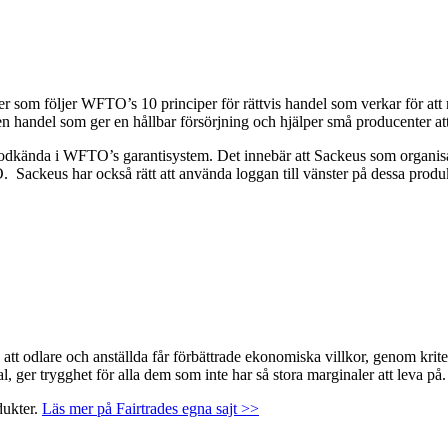
rer som följer WFTO’s 10 principer för rättvis handel som verkar för a
– en handel som ger en hållbar försörjning och hjälper små producenter
kända i WFTO’s garantisystem. Det innebär att Sackeus som organisati
. Sackeus har också rätt att använda loggan till vänster på dessa produk
att odlare och anställda får förbättrade ekonomiska villkor, genom krite
 ger trygghet för alla dem som inte har så stora marginaler att leva på.
dukter.
Läs mer på Fairtrades egna sajt >>