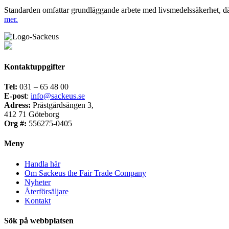
Standarden omfattar grundläggande arbete med livsmedelssäkerhet, dä
mer.
Kontaktuppgifter
Tel:
031 – 65 48 00
E-post
:
info@sackeus.se
Adress:
Prästgårdsängen 3,
412 71 Göteborg
Org #:
556275-0405
Meny
Handla här
Om Sackeus the Fair Trade Company
Nyheter
Återförsäljare
Kontakt
Sök på webbplatsen