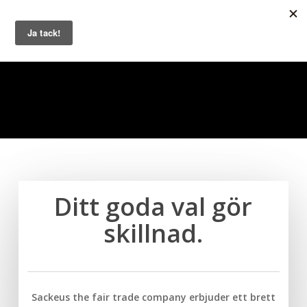
Skip
Men
to
search
main
content
Ditt goda val gör
skillnad.
Sackeus the fair trade company erbjuder ett brett