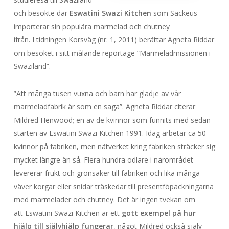
och besökte där
Eswatini Swazi Kitchen
som Sackeus
importerar sin populära marmelad och chutney
ifrån. I tidningen Korsväg (nr. 1, 2011) berättar Agneta Riddar
om besöket i sitt målande reportage ”Marmeladmissionen i
Swaziland”.
”Att många tusen vuxna och barn har glädje av vår
marmeladfabrik är som en saga”. Agneta Riddar citerar
Mildred Henwood; en av de kvinnor som funnits med sedan
starten av Eswatini Swazi Kitchen 1991. Idag arbetar ca 50
kvinnor på fabriken, men nätverket kring fabriken sträcker sig
mycket längre än så. Flera hundra odlare i närområdet
levererar frukt och grönsaker till fabriken och lika många
väver korgar eller snidar träskedar till presentföpackningarna
med marmelader och chutney. Det är ingen tvekan om
att Eswatini Swazi Kitchen är ett
gott exempel på hur
hjälp till självhjälp fungerar
, något Mildred också själv