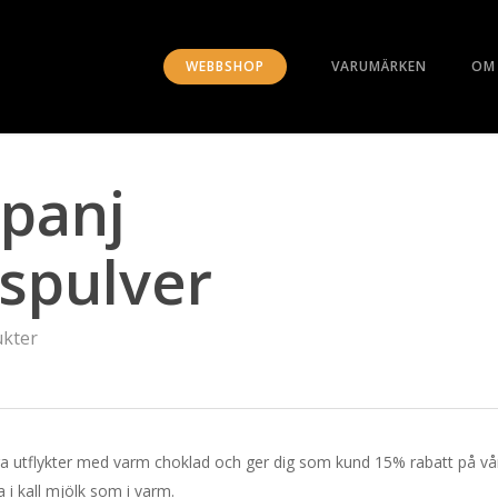
WEBBSHOP
VARUMÄRKEN
OM
panj
spulver
kter
siga utflykter med varm choklad och ger dig som kund 15% rabatt på vå
a i kall mjölk som i varm.