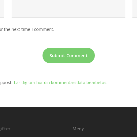
or the next time I comment.
äppost.
Lär dig om hur din kommentarsdata bearbetas
.
ifter
Meny