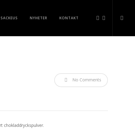
searc
FACEBOOK
LINKEDIN
 SACKEUS
NYHETER
KONTAKT
No Comments
rt chokladdryckspulver.