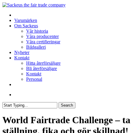
Skip
to
search
Menu
Webbshop
main
Varumärken
content
Om Sackeus
Vår historia
Våra producenter
Våra certifieringar
Bildgalleri
Nyheter
Kontakt
Hitta återförsäljare
Bli återförsäljare
Kontakt
Personal
facebook
linkedin
search
Search
Close
Search
World Fairtrade Challenge – ta
ställning, fika och gör skillnad!