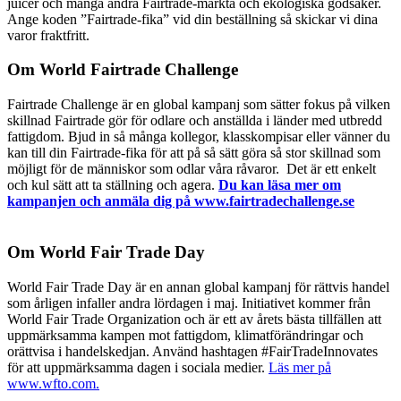
juicer och många andra Fairtrade-märkta och ekologiska godsaker.
Ange koden ”Fairtrade-fika” vid din beställning så skickar vi dina
varor fraktfritt.
Om World Fairtrade Challenge
Fairtrade Challenge är en global kampanj som sätter fokus på vilken
skillnad Fairtrade gör för odlare och anställda i länder med utbredd
fattigdom. Bjud in så många kollegor, klasskompisar eller vänner du
kan till din Fairtrade-fika för att på så sätt göra så stor skillnad som
möjligt för de människor som odlar våra råvaror. Det är ett enkelt
och kul sätt att ta ställning och agera.
Du kan läsa mer om
kampanjen och anmäla dig på www.fairtradechallenge.se
Om World Fair Trade Day
World Fair Trade Day är en annan global kampanj för rättvis handel
som årligen infaller andra lördagen i maj. Initiativet kommer från
World Fair Trade Organization och är ett av årets bästa tillfällen att
uppmärksamma kampen mot fattigdom, klimatförändringar och
orättvisa i handelskedjan. Använd hashtagen #FairTradeInnovates
för att uppmärksamma dagen i sociala medier.
Läs mer på
www.wfto.com.