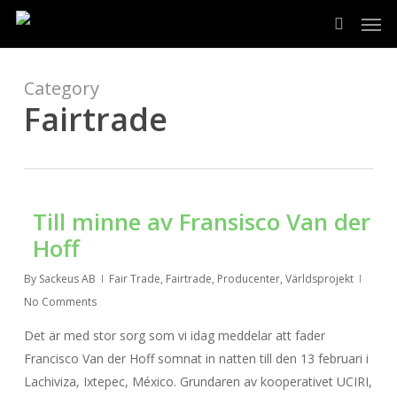
Skip
Men
to
search
main
content
Category
Fairtrade
Till minne av Fransisco Van der
Hoff
By
Sackeus AB
Fair Trade
,
Fairtrade
,
Producenter
,
Världsprojekt
No Comments
Det är med stor sorg som vi idag meddelar att fader
Francisco Van der Hoff somnat in natten till den 13 februari i
Lachiviza, Ixtepec, México. Grundaren av kooperativet UCIRI,