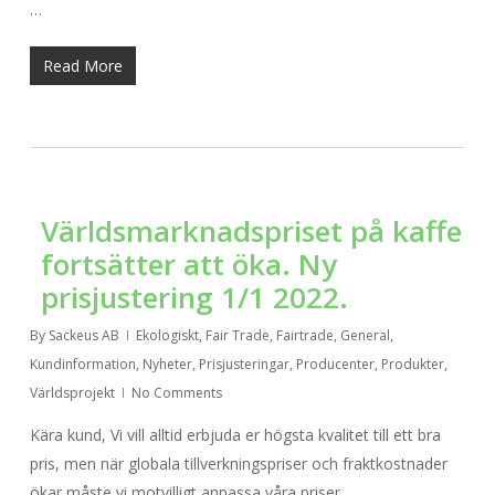
…
Read More
Världsmarknadspriset på kaffe
fortsätter att öka. Ny
prisjustering 1/1 2022.
By
Sackeus AB
Ekologiskt
,
Fair Trade
,
Fairtrade
,
General
,
Kundinformation
,
Nyheter
,
Prisjusteringar
,
Producenter
,
Produkter
,
Världsprojekt
No Comments
Kära kund, Vi vill alltid erbjuda er högsta kvalitet till ett bra
pris, men när globala tillverkningspriser och fraktkostnader
ökar måste vi motvilligt anpassa våra priser.