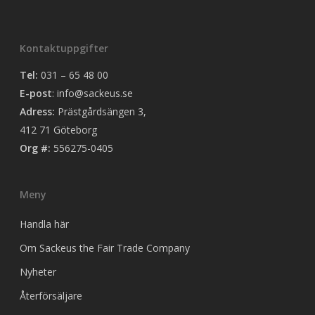
Kontaktuppgifter
Tel:
031 – 65 48 00
E-post
:
info@sackeus.se
Adress:
Prästgårdsängen 3,
412 71 Göteborg
Org #:
556275-0405
Meny
Handla här
Om Sackeus the Fair Trade Company
Nyheter
Återförsäljare